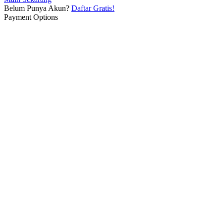
Belum Punya Akun?
Daftar Gratis!
Payment Options