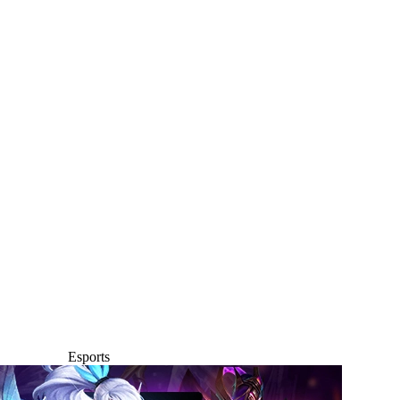
Esports