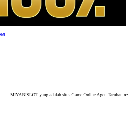
AMI
T yang adalah situs Game Online Agen Taruhan resmi taruhan Bola, 